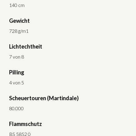
140 cm
Gewicht
728 g/m1
Lichtechtheit
7 von 8
Pilling
4 von 5
Scheuertouren (Martindale)
80.000
Flammschutz
BS 5852 0