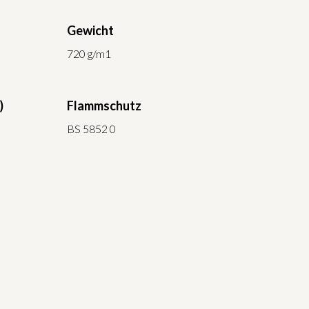
Gewicht
720 g/m1
)
Flammschutz
BS 5852 0