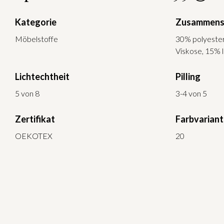
Kategorie
Zusammens
Möbelstoffe
30% polyeste
Viskose, 15% l
Lichtechtheit
Pilling
5 von 8
3-4 von 5
Zertifikat
Farbvarian
OEKOTEX
20