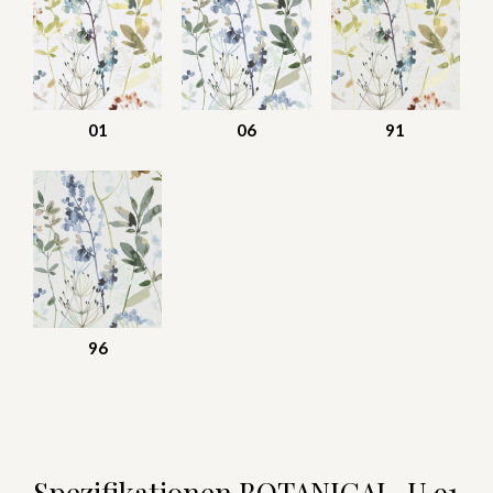
01
06
91
96
Spezifikationen BOTANICAL-U 91