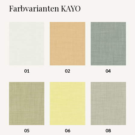
Farbvarianten KAYO
01
02
04
05
06
08