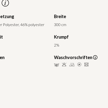
6
etzung
Breite
r Polyester, 46% polyester
300 cm
it
Krumpf
2%
ten
Waschvorschriften
nHELU