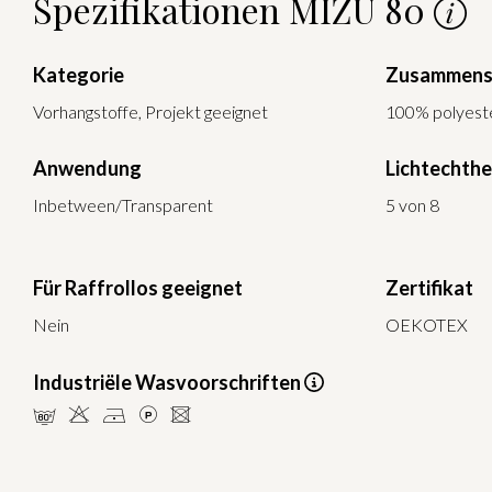
Spezifikationen MIZU 80
Kategorie
Zusammens
Vorhangstoffe, Projekt geeignet
100% polyeste
Anwendung
Lichtechthe
Inbetween/Transparent
5 von 8
Für Raffrollos geeignet
Zertifikat
Nein
OEKOTEX
Industriële Wasvoorschriften
pHDLU