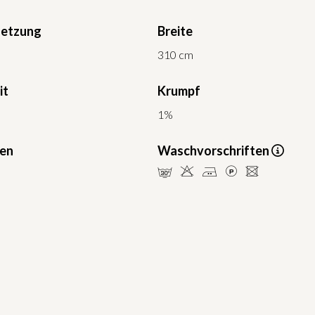
etzung
Breite
310 cm
it
Krumpf
1%
ten
Waschvorschriften
mHELU