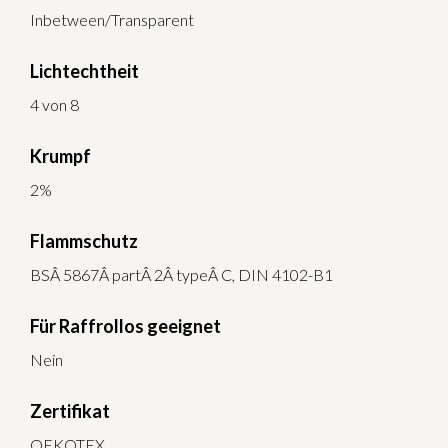
Inbetween/Transparent
Lichtechtheit
4 von 8
Krumpf
2%
Flammschutz
BSÂ 5867Â partÂ 2Â typeÂ C, DIN 4102-B1
Für Raffrollos geeignet
Nein
Zertifikat
OEKOTEX