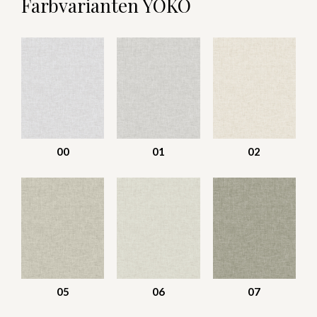
Farbvarianten YOKO
00
01
02
05
06
07