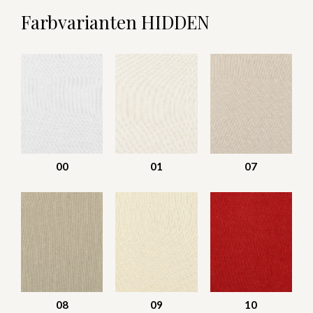
Farbvarianten HIDDEN
00
01
07
08
09
10