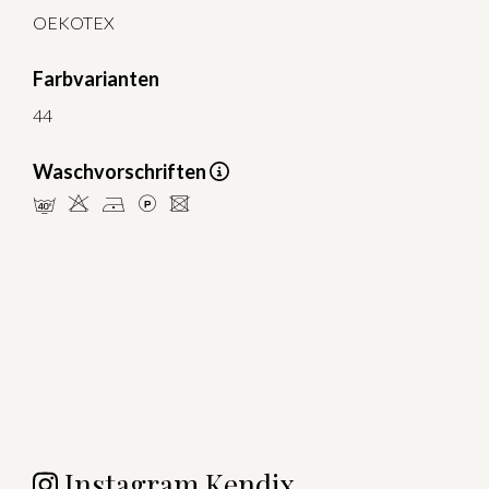
OEKOTEX
Farbvarianten
44
Waschvorschriften
nHDLU
Instagram Kendix