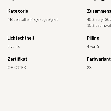
Kategorie
Zusammens
Möbelstoffe, Projekt geeignet
40% acryl, 30
10% baumwoll
Lichtechtheit
Pilling
5 von 8
4 von 5
Zertifikat
Farbvarian
OEKOTEX
28