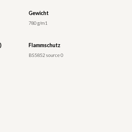
Gewicht
780 g/m1
)
Flammschutz
BS5852 source 0