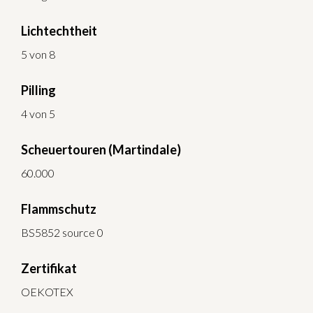
Lichtechtheit
5 von 8
Pilling
4 von 5
Scheuertouren (Martindale)
60.000
Flammschutz
BS5852 source 0
Zertifikat
OEKOTEX