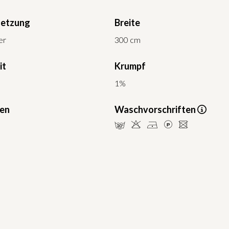
etzung
Breite
er
300 cm
it
Krumpf
1%
ten
Waschvorschriften
mHDLU