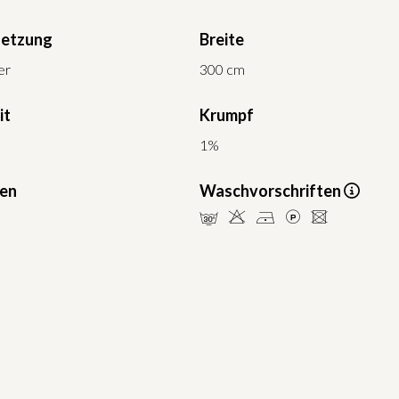
etzung
Breite
er
300 cm
it
Krumpf
1%
ten
Waschvorschriften
mHDLU