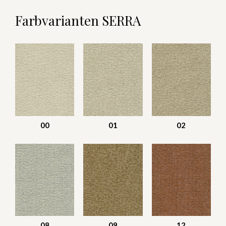
Farbvarianten SERRA
00
01
02
08
09
12