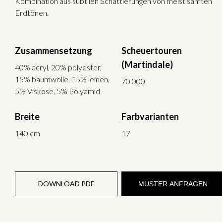
Kombination aus subtilen Schattierungen von meist sanften
Erdtönen.
Zusammensetzung
Scheuertouren
(Martindale)
40% acryl, 20% polyester,
15% baumwolle, 15% leinen,
70.000
5% Viskose, 5% Polyamid
Breite
Farbvarianten
140 cm
17
DOWNLOAD PDF
MUSTER ANFRAGEN