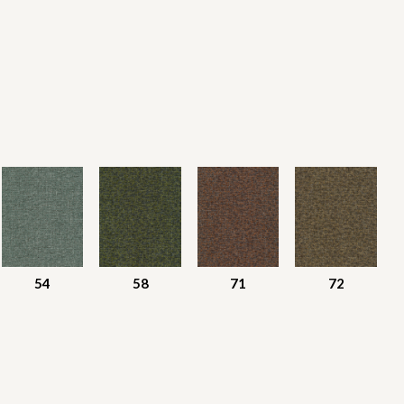
54
58
71
72