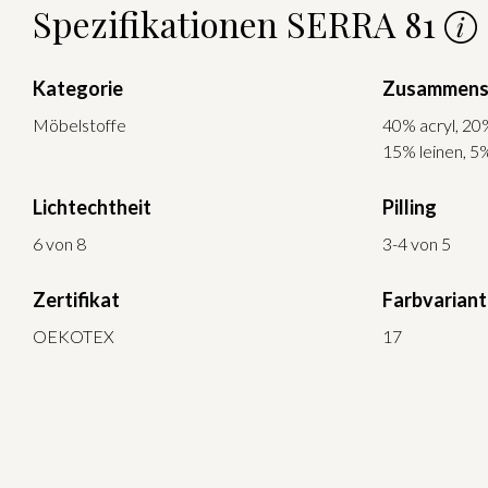
Spezifikationen SERRA 81
Kategorie
Zusammens
Möbelstoffe
40% acryl, 20
15% leinen, 5
Lichtechtheit
Pilling
6 von 8
3-4 von 5
Zertifikat
Farbvarian
OEKOTEX
17