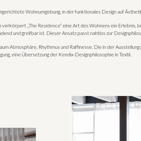
ngerichtete Wohnumgebung, in der funktionales Design auf Ästhetik
erkörpert „The Residence“ eine Art des Wohnens ein Erlebnis, bei
ladend und greifbar ist. Dieser Ansatz passt nahtlos zur Designphilo
um Atmosphäre, Rhythmus und Raffinesse. Die in der Ausstellung g
ng, eine Übersetzung der Kendix-Designphilosophie in Textil.