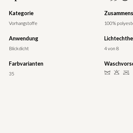
Kategorie
Zusammens
Vorhangstoffe
100% polyeste
Anwendung
Lichtechthe
Blickdicht
4 von 8
Farbvarianten
Waschvorsc
dHC
35