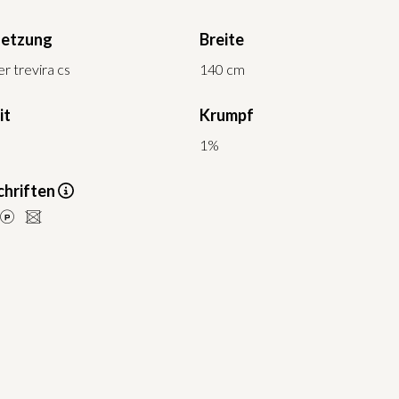
etzung
Breite
r trevira cs
140 cm
it
Krumpf
1%
hriften
LU