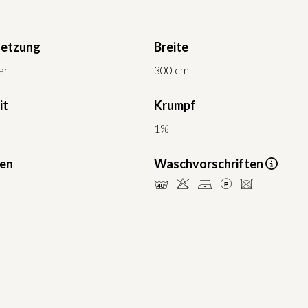
etzung
Breite
er
300 cm
it
Krumpf
1%
ten
Waschvorschriften
nHDLU