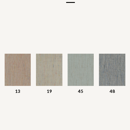
13
19
45
48