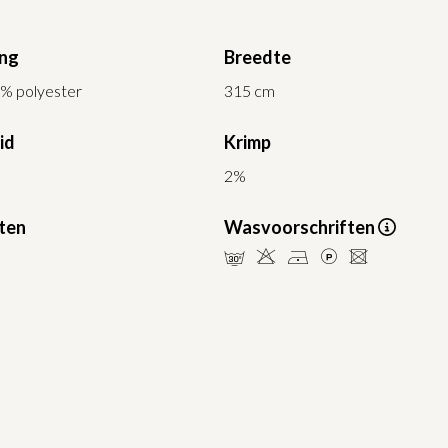
ing
Breedte
2% polyester
315 cm
id
Krimp
2%
ten
Wasvoorschriften
mHDLU