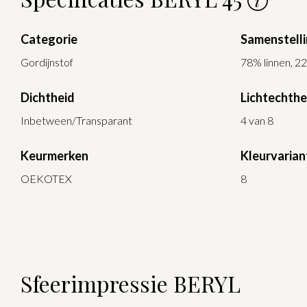
Categorie
Samenstell
Gordijnstof
78% linnen, 2
Dichtheid
Lichtechthe
Inbetween/Transparant
4 van 8
Keurmerken
Kleurvarian
OEKOTEX
8
Sfeerimpressie BERYL