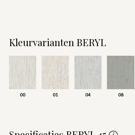
Kleurvarianten BERYL
00
01
04
08
Specificaties BERYL 45