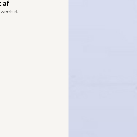
 af
t weefsel.