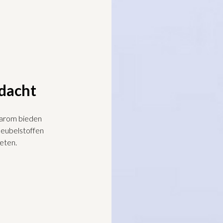
ndacht
Daarom bieden
meubelstoffen
eten.