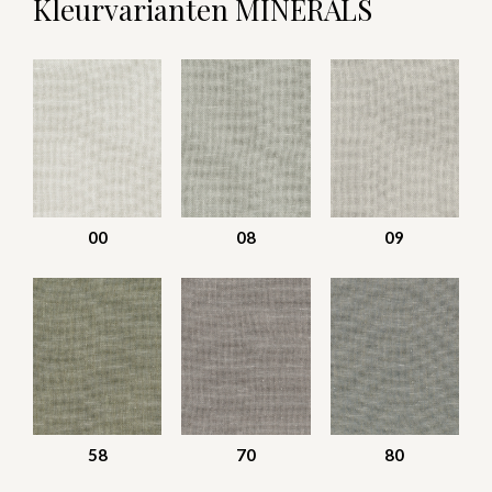
Kleurvarianten MINERALS
00
08
09
58
70
80