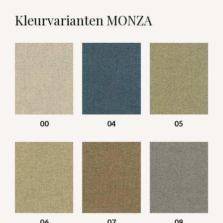
Kleurvarianten MONZA
00
04
05
06
07
08