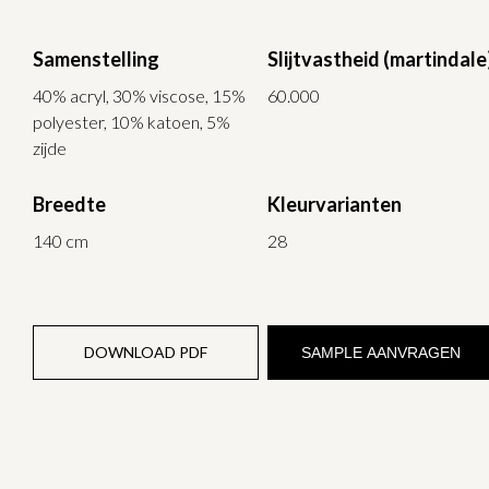
Samenstelling
Slijtvastheid (martindale
40% acryl, 30% viscose, 15%
60.000
polyester, 10% katoen, 5%
zijde
Breedte
Kleurvarianten
140 cm
28
DOWNLOAD PDF
SAMPLE AANVRAGEN