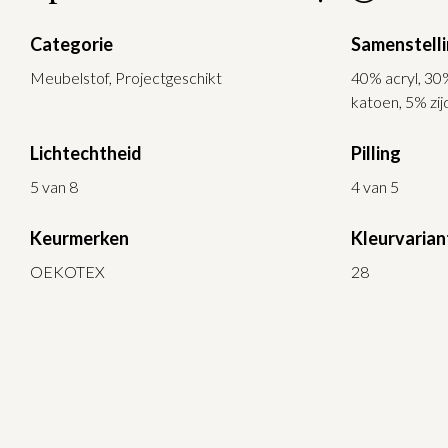
Categorie
Samenstell
Meubelstof, Projectgeschikt
40% acryl, 30
katoen, 5% zij
Lichtechtheid
Pilling
5 van 8
4 van 5
Keurmerken
Kleurvarian
OEKOTEX
28