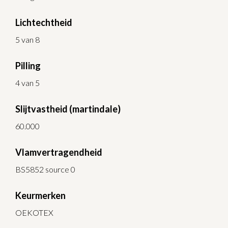
Lichtechtheid
5 van 8
Pilling
4 van 5
Slijtvastheid (martindale)
60.000
Vlamvertragendheid
BS5852 source 0
Keurmerken
OEKOTEX