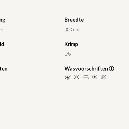
ing
Breedte
er
300 cm
id
Krimp
1%
ten
Wasvoorschriften
nHDLU