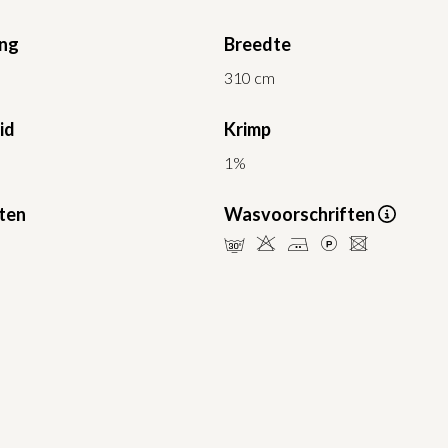
ing
Breedte
310 cm
id
Krimp
1%
ten
Wasvoorschriften
mHELU