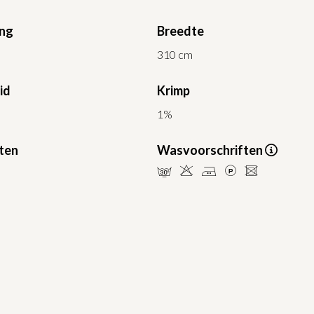
ing
Breedte
310 cm
id
Krimp
1%
ten
Wasvoorschriften
mHELU