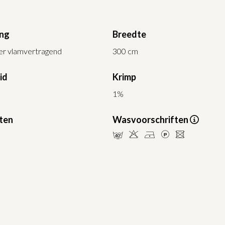
ing
Breedte
er vlamvertragend
300 cm
id
Krimp
1%
ten
Wasvoorschriften
nHDLU