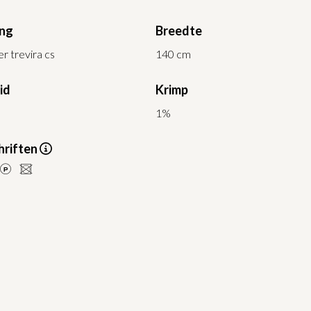
ing
Breedte
r trevira cs
140 cm
id
Krimp
1%
riften
LU