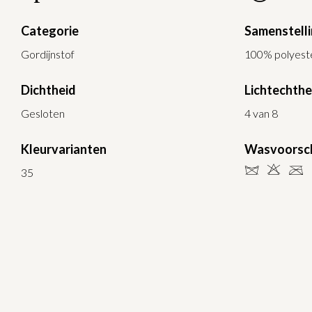
Categorie
Samenstell
Gordijnstof
100% polyeste
Dichtheid
Lichtechthe
Gesloten
4 van 8
Kleurvarianten
Wasvoorsch
dHC
35